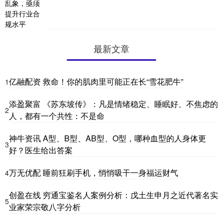
最新文章
亿融配资 救命！你的肌肉里可能正在长“雪花肥牛”
1
添盈聚富 《苏东坡传》：凡是情绪稳定、睡眠好、不焦虑的
2
人，都有一个共性：不是命
神牛资讯 A型、B型、AB型、O型，哪种血型的人身体更
3
好？医生给出答案
万无优配 睡前狂刷手机，悄悄吸干一身福运财气
4
创盈在线 穷通宝鉴名人案例分析：戊土生申月之近代著名实
5
业家荣宗敬八字分析