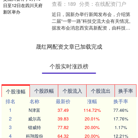
查看：
189
分类：
在线配资门户
近日，国新办举行新闻发布会，介绍第
二届“一带一路”科技交流大会有关情况。
据发布会消息西安高新配资，由科技
部、中国科学院、中国工程院、国家自
然科学基金委、中国科协....
晟红网配资文章已加载完成
个股实时涨跌榜
个股跌幅
个股流入
个股流出
换手率
个股涨幅
排名
名称
最新价
涨幅
换手率
1
N津富
37.49
114.72%
77.46%
2
威尔高
39.83
20.01%
17.76%
3
锴威特
77.82
20.00%
1.17%
4
科翔股份
64.32
20.00%
12.21%