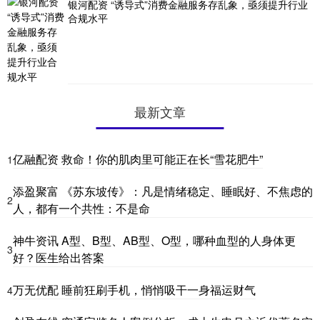
银河配资 “诱导式”消费金融服务存乱象，亟须提升行业
合规水平
最新文章
亿融配资 救命！你的肌肉里可能正在长“雪花肥牛”
1
添盈聚富 《苏东坡传》：凡是情绪稳定、睡眠好、不焦虑的
2
人，都有一个共性：不是命
神牛资讯 A型、B型、AB型、O型，哪种血型的人身体更
3
好？医生给出答案
万无优配 睡前狂刷手机，悄悄吸干一身福运财气
4