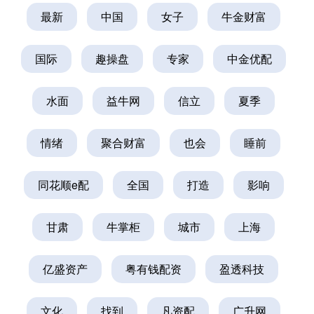
最新
中国
女子
牛金财富
国际
趣操盘
专家
中金优配
水面
益牛网
信立
夏季
情绪
聚合财富
也会
睡前
同花顺e配
全国
打造
影响
甘肃
牛掌柜
城市
上海
亿盛资产
粤有钱配资
盈透科技
文化
找到
凡资配
广升网