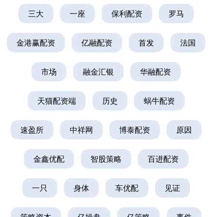
三大
一座
保利配资
罗马
金港赢配资
亿融配资
首发
法国
市场
融金汇银
华融配资
天猫配资端
历史
蜗牛配资
速盈所
中祥网
博泰配资
原因
金鑫优配
智股策略
百进配资
一只
身体
车优配
见证
策略资本
亿操盘
亿策略
事件