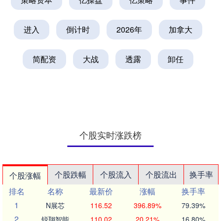
进入
倒计时
2026年
加拿大
简配资
大战
透露
卸任
个股实时涨跌榜
个股跌幅
个股流入
个股流出
换手率
个股涨幅
排名
名称
最新价
涨幅
换手率
1
N展芯
116.52
396.89%
79.39%
2
锐翔智能
110.02
20.21%
16.80%