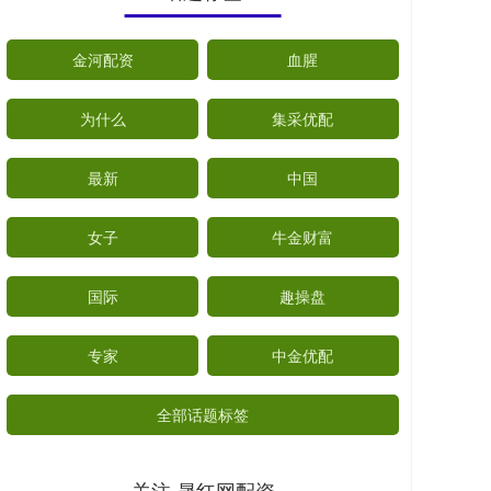
金河配资
血腥
为什么
集采优配
最新
中国
女子
牛金财富
国际
趣操盘
专家
中金优配
全部话题标签
关注 晟红网配资