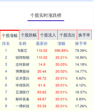
个股实时涨跌榜
个股跌幅
个股流入
个股流出
换手率
个股涨幅
排名
名称
最新价
涨幅
换手率
1
N展芯
116.52
396.89%
79.39%
2
锐翔智能
110.02
20.21%
16.80%
3
志特新材
14.8
20.03%
14.18%
4
博腾股份
20.44
20.02%
14.77%
5
近岸蛋白
46.72
20.01%
5.62%
6
毕得医药
61.6
20.01%
6.12%
7
五洲医疗
83.62
20.01%
18.37%
8
耐科装备
49.67
20.01%
6.83%
9
一博科技
53.33
20.01%
17.26%