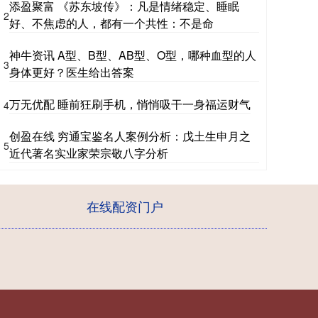
添盈聚富 《苏东坡传》：凡是情绪稳定、睡眠
2
好、不焦虑的人，都有一个共性：不是命
神牛资讯 A型、B型、AB型、O型，哪种血型的人
3
身体更好？医生给出答案
万无优配 睡前狂刷手机，悄悄吸干一身福运财气
4
创盈在线 穷通宝鉴名人案例分析：戊土生申月之
5
近代著名实业家荣宗敬八字分析
在线配资门户