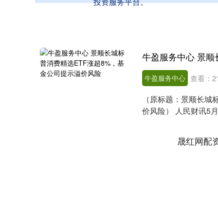
投资服务平台。
牛盈服务中心
查看：
2
（原标题：景顺长城标
价风险） 人民财讯5
8%，溢折率达2....
晟红网配