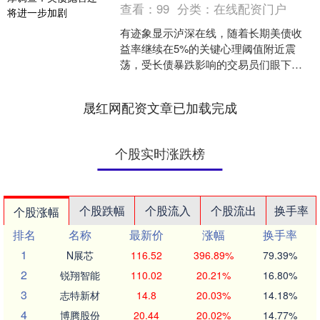
查看：
99
分类：
在线配资门户
有迹象显示泸深在线，随着长期美债收
益率继续在5%的关键心理阈值附近震
荡，受长债暴跌影响的交易员们眼下似
乎正变得更加悲观。 摩根大通周三公布
的一项交易员调查显示，....
晟红网配资文章已加载完成
个股实时涨跌榜
个股跌幅
个股流入
个股流出
换手率
个股涨幅
排名
名称
最新价
涨幅
换手率
1
N展芯
116.52
396.89%
79.39%
2
锐翔智能
110.02
20.21%
16.80%
3
志特新材
14.8
20.03%
14.18%
4
博腾股份
20.44
20.02%
14.77%