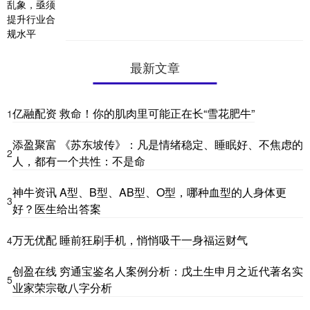
最新文章
亿融配资 救命！你的肌肉里可能正在长“雪花肥牛”
1
添盈聚富 《苏东坡传》：凡是情绪稳定、睡眠好、不焦虑的
2
人，都有一个共性：不是命
神牛资讯 A型、B型、AB型、O型，哪种血型的人身体更
3
好？医生给出答案
万无优配 睡前狂刷手机，悄悄吸干一身福运财气
4
创盈在线 穷通宝鉴名人案例分析：戊土生申月之近代著名实
5
业家荣宗敬八字分析