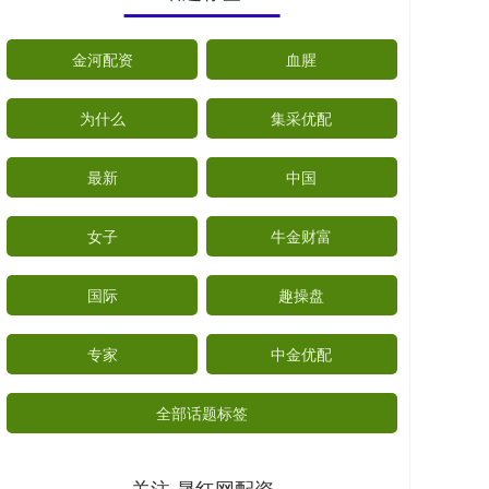
金河配资
血腥
为什么
集采优配
最新
中国
女子
牛金财富
国际
趣操盘
专家
中金优配
全部话题标签
关注 晟红网配资