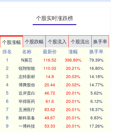
个股实时涨跌榜
个股跌幅
个股流入
个股流出
换手率
个股涨幅
排名
名称
最新价
涨幅
换手率
1
N展芯
116.52
396.89%
79.39%
2
锐翔智能
110.02
20.21%
16.80%
3
志特新材
14.8
20.03%
14.18%
4
博腾股份
20.44
20.02%
14.77%
5
近岸蛋白
46.72
20.01%
5.62%
6
毕得医药
61.6
20.01%
6.12%
7
五洲医疗
83.62
20.01%
18.37%
8
耐科装备
49.67
20.01%
6.83%
9
一博科技
53.33
20.01%
17.26%