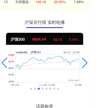
10
方邦股份
146.16
20.00%
7.68%
沪深京行情 实时轮播
沪深300
4694.44
北
43.13
0.93%
话题标签