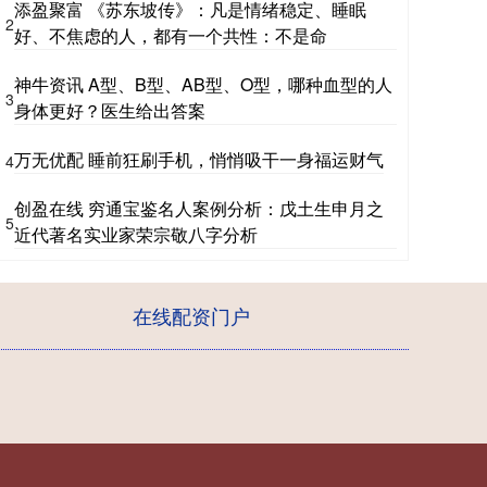
添盈聚富 《苏东坡传》：凡是情绪稳定、睡眠
2
好、不焦虑的人，都有一个共性：不是命
神牛资讯 A型、B型、AB型、O型，哪种血型的人
3
身体更好？医生给出答案
万无优配 睡前狂刷手机，悄悄吸干一身福运财气
4
创盈在线 穷通宝鉴名人案例分析：戊土生申月之
5
近代著名实业家荣宗敬八字分析
在线配资门户