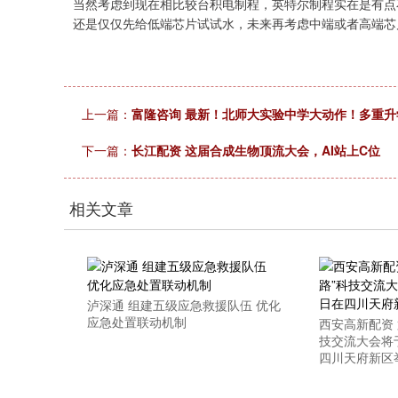
当然考虑到现在相比较台积电制程，英特尔制程实在是有点
还是仅仅先给低端芯片试试水，未来再考虑中端或者高端芯
上一篇：
富隆咨询 最新！北师大实验中学大动作！多重
下一篇：
长江配资 这届合成生物顶流大会，AI站上C位
相关文章
泸深通 组建五级应急救援队伍 优化
应急处置联动机制
西安高新配资 
技交流大会将于
四川天府新区