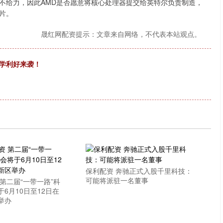
不给力，因此AMD是否愿意将核心处理器提交给英特尔负责制造，
片。
晟红网配资提示：文章来自网络，不代表本站观点。
升学利好来袭！
保利配资 奔驰正式入股千里科技：
可能将派驻一名董事
第二届“一带一路”科
6月10日至12日在
举办