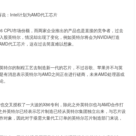
86 CPU市场份额，而两家企业推出的产品也是直接的竞争者，过去
股英特尔，情况却出现了变化，例如英特尔将会为NVIDIA打造
为AMD代工芯片，这在过去简直难以想象。
英特尔的制程工艺去制造新一代的芯片，不过谷歌、苹果并不与英
是有消息表示英特尔与AMD之间正在进行磋商，未来AMD处理器或
论。
也交叉授权了一大波的X86专利，除此之外英特尔也与AMD合作打
除此之外英特尔已经表示芯片制造已经从英特尔集团独立出来，与芯片设
作对象，因此对于亟需大量代工订单的英特尔芯片制造部门来说，
深证成指
14311.01
02%
200.89
1.42%