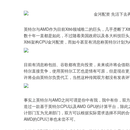
英特尔与AMD作为目前X86领域唯二的巨头，几乎垄断了X
数十年一直都是如此，不过随着美国政府以及各大科技巨头入
X86架构CPU金河配资，而如今甚至有消息称英特尔计划
目前有消息称包括、谷歌都有意向投资，未来或许将会借助
特尔直接竞争，使用英特尔工艺也是情有可原，但是现在更
许将会由英特尔负责代工，当然这种传闻双方都没有发表评
事实上英特尔与AMD之间可谓是你中有我，我中有你，双方
造过一款基于英特尔CPU以及AMD GPU的计算平台，
计部门互为兄弟部门，双方可以根据实际需求选择不同的合
AMD的CPU订单也未尝不可。
上证指数
3940.04
.40
2.13%
39.68
1.