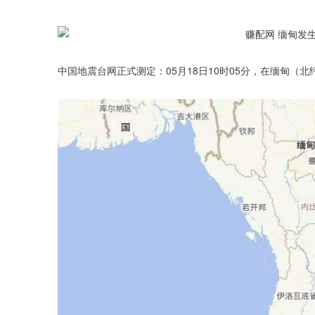
中国地震台网正式测定：05月18日10时05分，在缅甸（北纬1
深证成指
14110.12
.92
0.57%
-34.08
-0