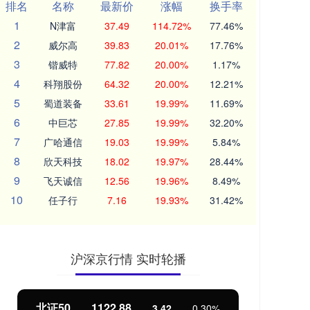
排名
名称
最新价
涨幅
换手率
1
N津富
37.49
114.72%
77.46%
2
威尔高
39.83
20.01%
17.76%
3
锴威特
77.82
20.00%
1.17%
4
科翔股份
64.32
20.00%
12.21%
5
蜀道装备
33.61
19.99%
11.69%
6
中巨芯
27.85
19.99%
32.20%
7
广哈通信
19.03
19.99%
5.84%
8
欣天科技
18.02
19.97%
28.44%
9
飞天诚信
12.56
19.96%
8.49%
10
任子行
7.16
19.93%
31.42%
沪深京行情 实时轮播
北证50
1122.88
创业
3.42
0.30%