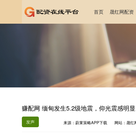
首页
晟红网配资
赚配网 缅甸发生5.2级地震，仰光震感明显
发声
来源：蔚莱策略APP下载
网站：晟红