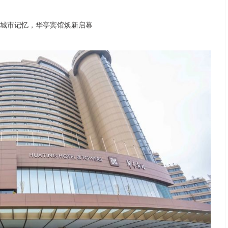
沪深300
4694.44
.42%
43.13
0.93%