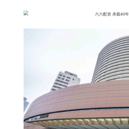
深证成指
14311.01
.68
1.02%
200.89
1