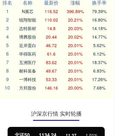
排名
名称
最新价
涨幅
换手率
1
N展芯
116.52
396.89%
79.39%
2
锐翔智能
110.02
20.21%
16.80%
3
志特新材
14.8
20.03%
14.18%
4
博腾股份
20.44
20.02%
14.77%
5
近岸蛋白
46.72
20.01%
5.62%
6
毕得医药
61.6
20.01%
6.12%
7
五洲医疗
83.62
20.01%
18.37%
8
耐科装备
49.67
20.01%
6.83%
9
一博科技
53.33
20.01%
17.26%
10
方邦股份
146.16
20.00%
7.68%
沪深京行情 实时轮播
北证50
1134.24
创
11.37
1.01%